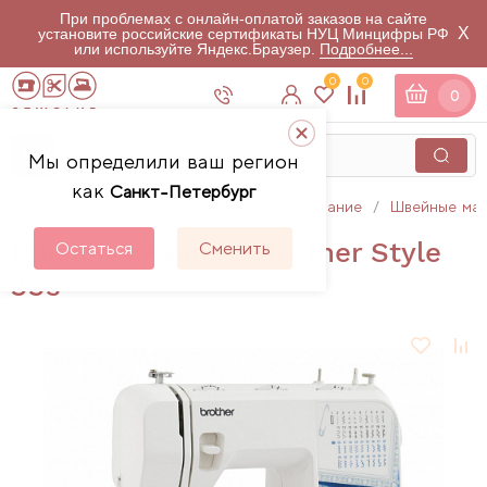
При проблемах с онлайн-оплатой заказов на сайте
X
установите российские сертификаты НУЦ Минцифры РФ
или используйте Яндекс.Браузер.
Подробнее...
0
0
0
Мы определили ваш регион
как
Санкт-Петербург
Главная
Каталог
Швейное оборудование
Швейные ма
Швейная машина Brother Style
Остаться
Сменить
35s