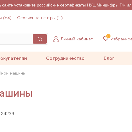
на сайте установите российские сертификаты НУЦ Минцифры РФ ил
и
Сервисные центры
595
1
0
Личный кабинет
Избранно
окупателям
Сотрудничество
Блог
йной машины
машины
24233