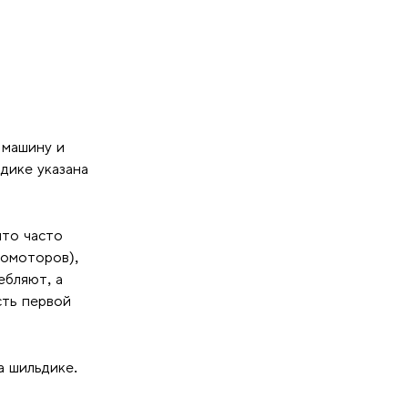
 машину и
дике указана
что часто
ромоторов),
ебляют, а
сть первой
а шильдике.