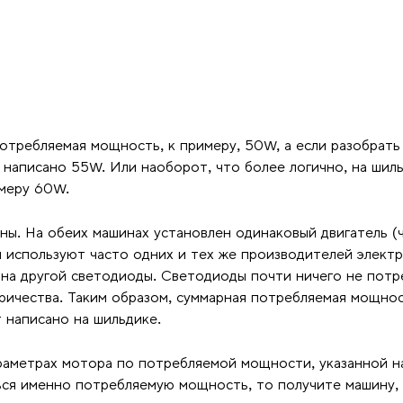
потребляемая мощность, к примеру, 50W, а если разобрать
 написано 55W. Или наоборот, что более логично, на шиль
имеру 60W.
ины. На обеих машинах установлен одинаковый двигатель (
н используют часто одних и тех же производителей элект
а на другой светодиоды. Светодиоды почти ничего не потр
тричества. Таким образом, суммарная потребляемая мощно
 написано на шильдике.
араметрах мотора по потребляемой мощности, указанной н
ся именно потребляемую мощность, то получите машину,