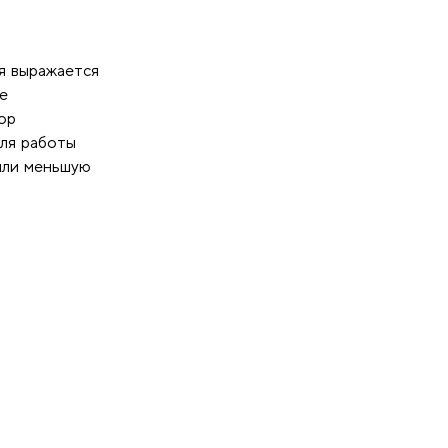
я выражается
е
ор
для работы
или меньшую