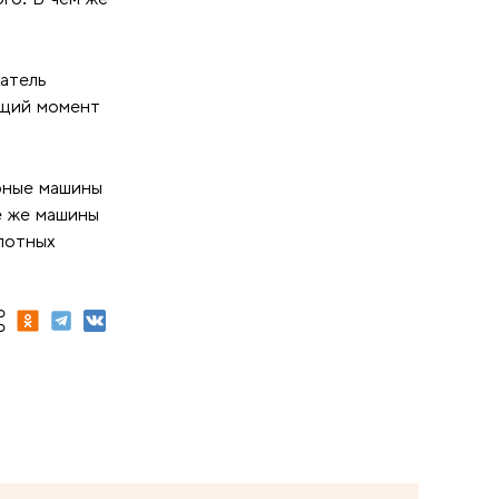
гатель
ящий момент
рные машины
е же машины
плотных