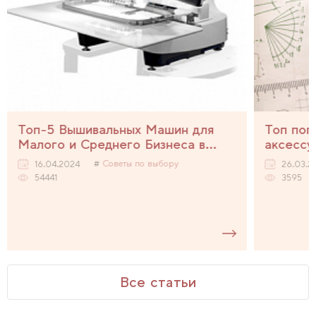
Топ-5 Вышивальных Машин для
Топ поп
Малого и Среднего Бизнеса в
аксессу
2024 Году
Советы по выбору
16.04.2024
26.03.2
54441
3595
Все статьи