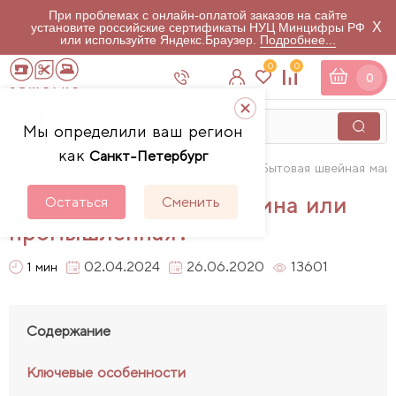
При проблемах с онлайн-оплатой заказов на сайте
X
установите российские сертификаты НУЦ Минцифры РФ
или используйте Яндекс.Браузер.
Подробнее...
0
0
0
Мы определили ваш регион
как
Санкт-Петербург
Главная
Блог
Советы по выбору
Бытовая швейная маш
Бытовая швейная машина или
Остаться
Сменить
промышленная?
02.04.2024
26.06.2020
13601
1 мин
Содержание
Ключевые особенности