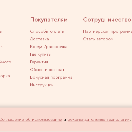
Покупателям
Сотрудничество
ы
Способы оплаты
Партнерская программ
Доставка
Стать автором
ры
Кредит/рассрочка
Где купить
йного
Гарантия
Обмен и возврат
ворка
Бонусная программа
Инструкции
личной офертой.
Политика конфиденциальн
Соглашение об использовании
и
рекомендательные технологии
.
 оформлении заказа через интернет-
Используем рекомендатель
сайта