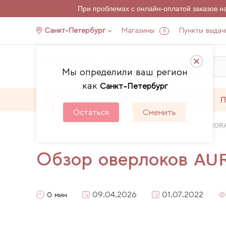
При проблемах с онлайн-оплатой заказов 
Санкт-Петербург
Магазины
Пункты выдач
0
Мы определили ваш регион
как
Санкт-Петербург
Каталог
Акции
П
Остаться
Сменить
Главная
Блог
Обзоры
Обзор оверлоков AUROR
Обзор оверлоков A
09.04.2026
01.07.2022
0 мин