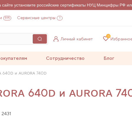
на сайте установите российские сертификаты НУЦ Минцифры РФ ил
и
Сервисные центры
595
1
0
Личный кабинет
Избранно
окупателям
Сотрудничество
Блог
A 640D и AURORA 740D
URORA 640D и AURORA 74
2431