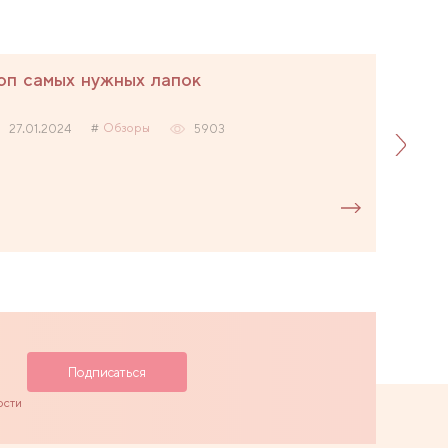
оп самых нужных лапок
Обзоры
27.01.2024
5903
ости