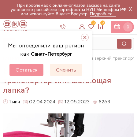
При проблемах с онлайн-оплатой заказов на сайте
X
установите российские сертификаты НУЦ Минцифры РФ
или используйте Яндекс.Браузер.
Подробнее...
0
0
0
Мы определили ваш регион
как
Санкт-Петербург
Главная
Блог
Обзоры
Встроенный верхний транспорт
Встроенный верхний
Остаться
Сменить
транспортер или шагающая
лапка?
02.04.2024
12.05.2023
8263
1 мин