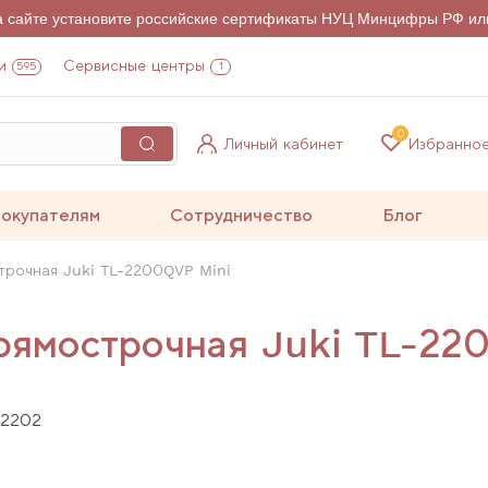
на сайте установите российские сертификаты НУЦ Минцифры РФ ил
и
Сервисные центры
595
1
0
Личный кабинет
Избранно
окупателям
Сотрудничество
Блог
очная Juki TL-2200QVP Mini
мострочная Juki TL-220
2202