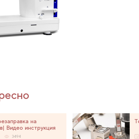
ресно
езаправка на
Т
в| Видео инструкция
3494