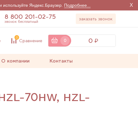
X
и используйте Яндекс.Браузер.
Подробнее...
8 800 201-02-75
заказать звонок
звонок бесплатный
0
0
е
Сравнение
0
О компании
Контакты
 HZL-70HW, HZL-