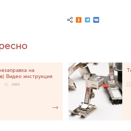
ресно
езаправка на
Т
в| Видео инструкция
3488