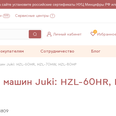
на сайте установите российские сертификаты НУЦ Минцифры РФ ил
и
Сервисные центры
595
1
0
Личный кабинет
Избранно
окупателям
Сотрудничество
Блог
шин Juki: HZL-60HR, HZL-70HW, HZL-80HP
и машин Juki: HZL-60HR,
1809