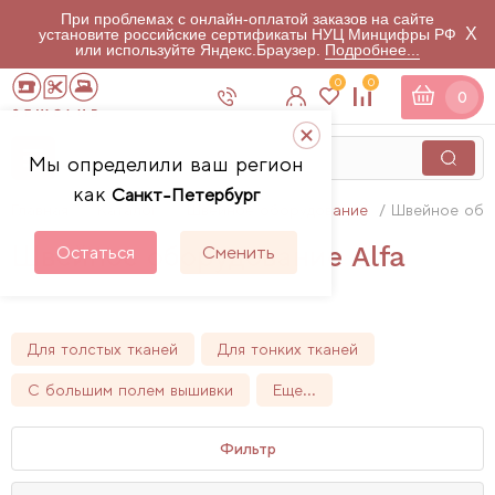
При проблемах с онлайн-оплатой заказов на сайте
X
установите российские сертификаты НУЦ Минцифры РФ
или используйте Яндекс.Браузер.
Подробнее...
0
0
0
Мы определили ваш регион
как
Санкт-Петербург
Главная
Каталог
Швейное оборудование
Швейное обо
Швейное оборудование Alfa
Остаться
Сменить
30
товаров
Для толстых тканей
Для тонких тканей
С большим полем вышивки
Еще...
Фильтр