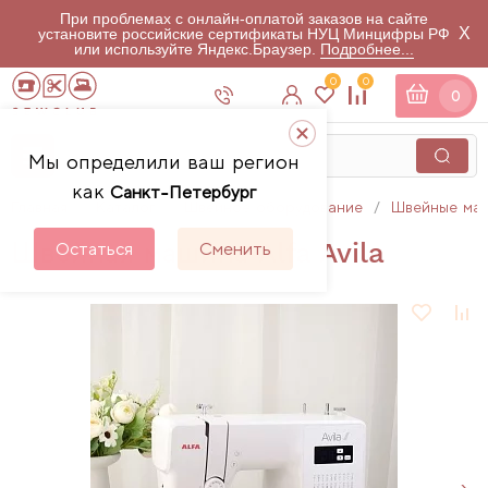
При проблемах с онлайн-оплатой заказов на сайте
X
установите российские сертификаты НУЦ Минцифры РФ
или используйте Яндекс.Браузер.
Подробнее...
0
0
0
Мы определили ваш регион
как
Санкт-Петербург
Главная
Каталог
Швейное оборудование
Швейные ма
Швейная машина Alfa Avila
Остаться
Сменить