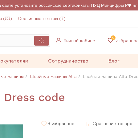
на сайте установите российские сертификаты НУЦ Минцифры РФ ил
и
Сервисные центры
595
1
0
Личный кабинет
Избранно
окупателям
Сотрудничество
Блог
ные машины
Швейные машины Alfa
Швейная машина Alfa Dre
 Dress code
В избранное
Сравнение товаров