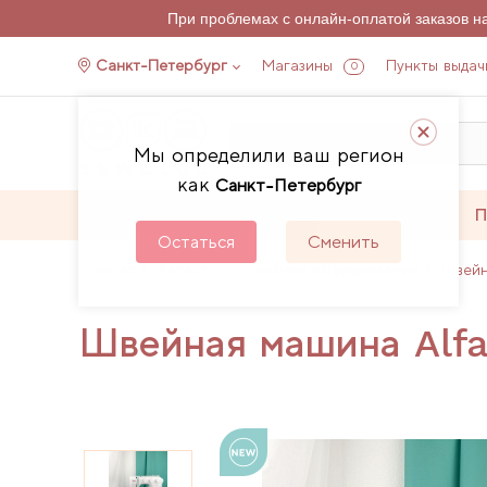
При проблемах с онлайн-оплатой заказов 
Санкт-Петербург
Магазины
Пункты выдач
0
Мы определили ваш регион
как
Санкт-Петербург
Каталог
Акции
П
Остаться
Сменить
Главная
Каталог
Швейное оборудование
Швей
Швейная машина Alfa