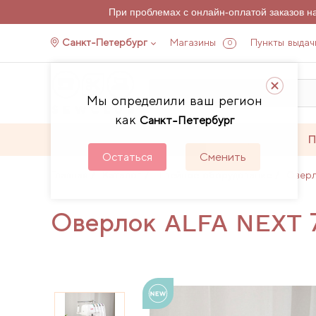
При проблемах с онлайн-оплатой заказов 
Санкт-Петербург
Магазины
Пункты выдач
0
Мы определили ваш регион
как
Санкт-Петербург
Каталог
Акции
П
Остаться
Сменить
Главная
Каталог
Швейное оборудование
Овер
Оверлок ALFA NEXT 