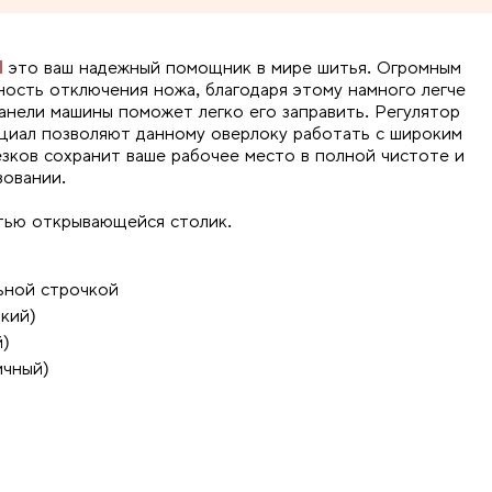
d
это ваш надежный помощник в мире шитья. Огромным
ость отключения ножа, благодаря этому намного легче
панели машины поможет легко его заправить. Регулятор
нциал позволяют данному оверлоку работать с широким
зков сохранит ваше рабочее место в полной чистоте и
зовании.
стью открывающейся столик.
ьной строчкой
кий)
й)
ичный)