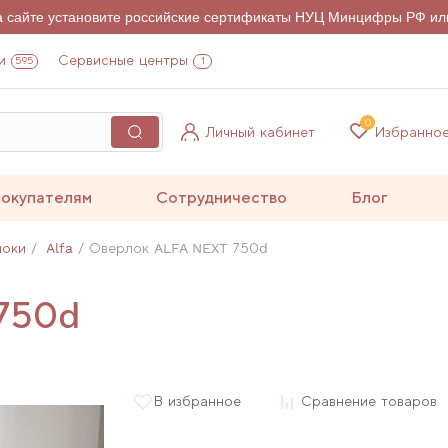
на сайте установите российские сертификаты НУЦ Минцифры РФ ил
и
Сервисные центры
595
1
0
Личный кабинет
Избранно
окупателям
Сотрудничество
Блог
локи
Alfa
Оверлок ALFA NEXT 750d
750d
В избранное
Сравнение товаров