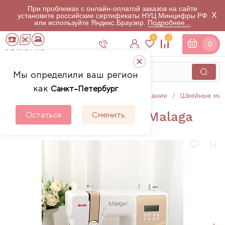
При проблемах с онлайн-оплатой заказов на сайте
X
установите российские сертификаты НУЦ Минцифры РФ
или используйте Яндекс.Браузер.
Подробнее...
0
0
0
Мы определили ваш регион
как
Санкт-Петербург
Главная
Каталог
Швейное оборудование
Швейные ма
Швейная машина Alfa Malaga
Остаться
Сменить