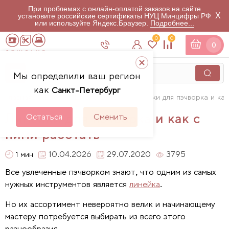
При проблемах с онлайн-оплатой заказов на сайте
X
установите российские сертификаты НУЦ Минцифры РФ
или используйте Яндекс.Браузер.
Подробнее...
0
0
0
Мы определили ваш регион
как
Санкт-Петербург
Главная
Блог
Школа шитья
Линейки для пэчворка и ка
Линейки для пэчворка и как с
Остаться
Сменить
ними работать
10.04.2026
29.07.2020
3795
1 мин
Все увлеченные пэчворком знают, что одним из самых
нужных инструментов является
линейка
.
Но их ассортимент невероятно велик и начинающему
мастеру потребуется выбирать из всего этого
разнообразия.