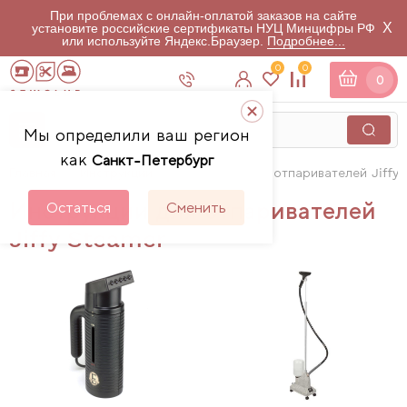
При проблемах с онлайн-оплатой заказов на сайте
X
установите российские сертификаты НУЦ Минцифры РФ
или используйте Яндекс.Браузер.
Подробнее...
0
0
0
Мы определили ваш регион
как
Санкт-Петербург
Главная
Инструкции
Инструкции для отпаривателей Jiffy
Инструкции для отпаривателей
Остаться
Сменить
Jiffy Steamer