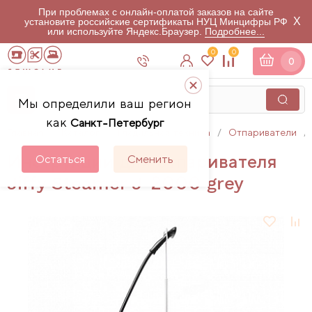
При проблемах с онлайн-оплатой заказов на сайте
X
установите российские сертификаты НУЦ Минцифры РФ
или используйте Яндекс.Браузер.
Подробнее...
0
0
0
Мы определили ваш регион
как
Санкт-Петербург
Главная
Каталог
Гладильная техника
Отпариватели
Инструкции для отпаривателя
Остаться
Сменить
Jiffy Steamer J-2000 grey