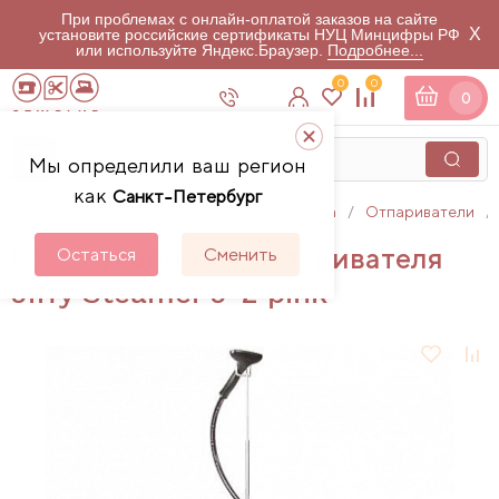
При проблемах с онлайн-оплатой заказов на сайте
X
установите российские сертификаты НУЦ Минцифры РФ
или используйте Яндекс.Браузер.
Подробнее...
0
0
0
Мы определили ваш регион
как
Санкт-Петербург
Главная
Каталог
Гладильная техника
Отпариватели
Инструкции для отпаривателя
Остаться
Сменить
Jiffy Steamer J-2 pink