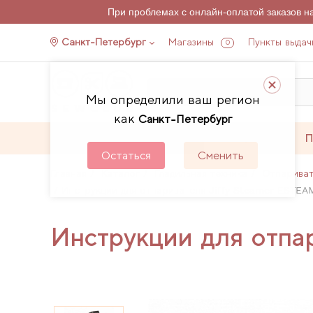
При проблемах с онлайн-оплатой заказов 
Санкт-Петербург
Магазины
Пункты выдач
0
Мы определили ваш регион
как
Санкт-Петербург
Каталог
Акции
П
Остаться
Сменить
Главная
Каталог
Гладильная техника
Отпарива
Инструкции для отпаривателя Jiffy Steamer ESTEA
Инструкции для отпа