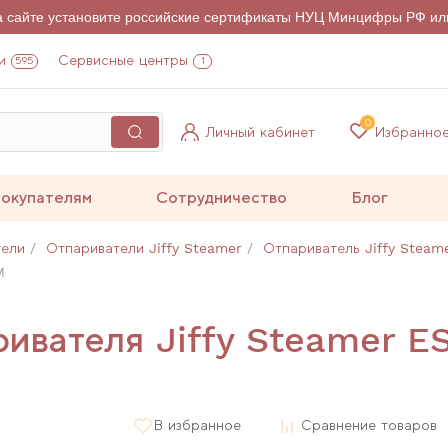
на сайте установите российские сертификаты НУЦ Минцифры РФ ил
и
Сервисные центры
595
1
0
Личный кабинет
Избранно
окупателям
Сотрудничество
Блог
тели
Отпариватели Jiffy Steamer
Отпариватель Jiffy Stea
M
ривателя Jiffy Steamer 
В избранное
Сравнение товаров