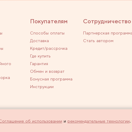
Покупателям
Сотрудничество
ы
Способы оплаты
Партнерская программ
Доставка
Стать автором
ры
Кредит/рассрочка
Где купить
йного
Гарантия
Обмен и возврат
ворка
Бонусная программа
Инструкции
личной офертой.
Политика конфиденциальн
Соглашение об использовании
и
рекомендательные технологии
.
 оформлении заказа через интернет-
Используем рекомендатель
сайта