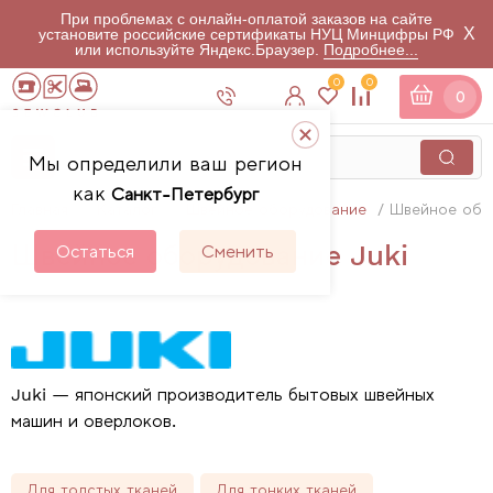
При проблемах с онлайн-оплатой заказов на сайте
X
установите российские сертификаты НУЦ Минцифры РФ
или используйте Яндекс.Браузер.
Подробнее...
0
0
0
Мы определили ваш регион
как
Санкт-Петербург
Главная
Каталог
Швейное оборудование
Швейное обо
Швейное оборудование Juki
Остаться
Сменить
35
товаров
Juki — японский производитель бытовых швейных
машин и оверлоков.
Для толстых тканей
Для тонких тканей