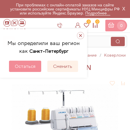
При проблемах с онлайн-оплатой заказов на сайте
X
установите российские сертификаты НУЦ Минцифры РФ
или используйте Яндекс.Браузер.
Подробнее...
0
0
0
Мы определили ваш регион
как
Санкт-Петербург
Главная
Каталог
Швейное оборудование
Коверлоки
Коверлок Juki MO 735N
Остаться
Сменить