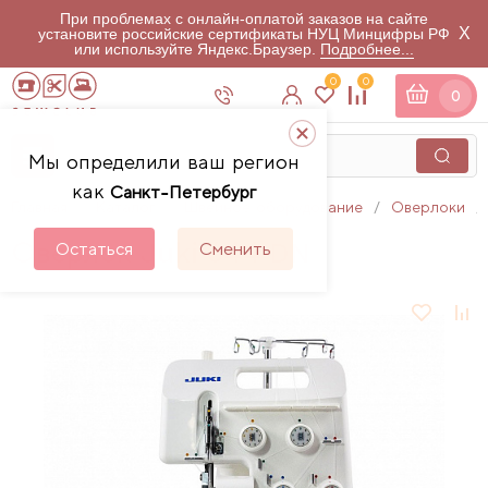
При проблемах с онлайн-оплатой заказов на сайте
X
установите российские сертификаты НУЦ Минцифры РФ
или используйте Яндекс.Браузер.
Подробнее...
0
0
0
Мы определили ваш регион
как
Санкт-Петербург
Главная
Каталог
Швейное оборудование
Оверлоки
Оверлок Juki 644 DN
Остаться
Сменить