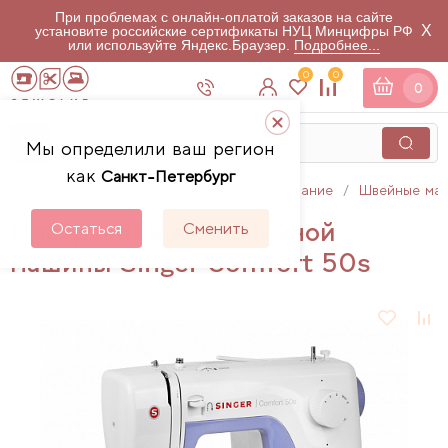
При проблемах с онлайн-оплатой заказов на сайте
X
установите российские сертификаты НУЦ Минцифры РФ
или используйте Яндекс.Браузер.
Подробнее...
0
0
0
Мы определили ваш регион
как
Санкт-Петербург
Главная
Каталог
Швейное оборудование
Швейные ма
Инструкции для швейной
Остаться
Сменить
машины Singer Comfort 50s