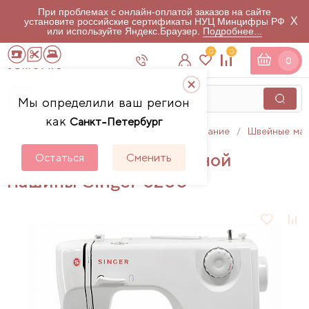
При проблемах с онлайн-оплатой заказов на сайте
X
установите российские сертификаты НУЦ Минцифры РФ
или используйте Яндекс.Браузер.
Подробнее...
0
0
0
Мы определили ваш регион
как
Санкт-Петербург
Главная
Каталог
Швейное оборудование
Швейные ма
Инструкции для швейной
Остаться
Сменить
машины Singer 8280