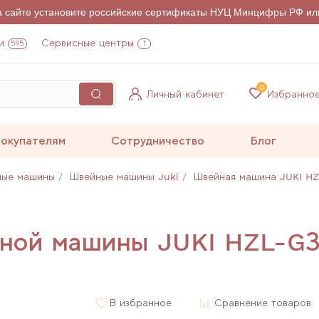
на сайте установите российские сертификаты НУЦ Минцифры РФ ил
и
Сервисные центры
595
1
0
Личный кабинет
Избранно
окупателям
Сотрудничество
Блог
ные машины
Швейные машины Juki
Швейная машина JUKI H
йной машины JUKI HZL-G
В избранное
Сравнение товаров