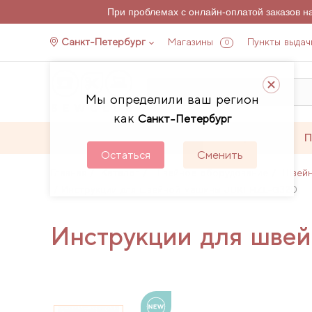
При проблемах с онлайн-оплатой заказов 
Санкт-Петербург
Магазины
Пункты выдач
0
Мы определили ваш регион
как
Санкт-Петербург
Каталог
Акции
П
Остаться
Сменить
Главная
Каталог
Швейное оборудование
Швей
Инструкции для швейной машины JUKI HZL-G320
Инструкции для шве