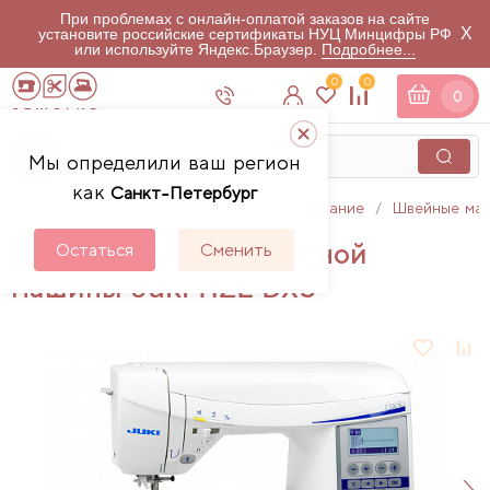
При проблемах с онлайн-оплатой заказов на сайте
X
установите российские сертификаты НУЦ Минцифры РФ
или используйте Яндекс.Браузер.
Подробнее...
0
0
0
Мы определили ваш регион
как
Санкт-Петербург
Главная
Каталог
Швейное оборудование
Швейные ма
Инструкции для швейной
Остаться
Сменить
машины Juki HZL DX5