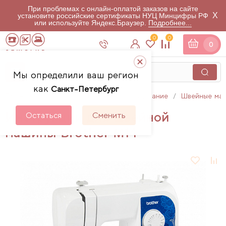
При проблемах с онлайн-оплатой заказов на сайте
X
установите российские сертификаты НУЦ Минцифры РФ
или используйте Яндекс.Браузер.
Подробнее...
0
0
0
Мы определили ваш регион
как
Санкт-Петербург
Главная
Каталог
Швейное оборудование
Швейные ма
Инструкции для швейной
Остаться
Сменить
машины Brother M14