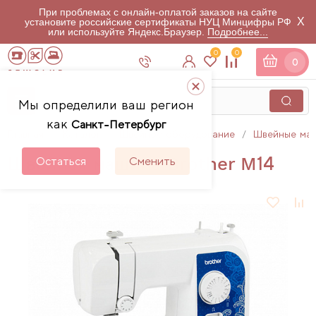
При проблемах с онлайн-оплатой заказов на сайте
X
установите российские сертификаты НУЦ Минцифры РФ
или используйте Яндекс.Браузер.
Подробнее...
0
0
0
Мы определили ваш регион
как
Санкт-Петербург
Главная
Каталог
Швейное оборудование
Швейные ма
Швейная машина Brother M14
Остаться
Сменить