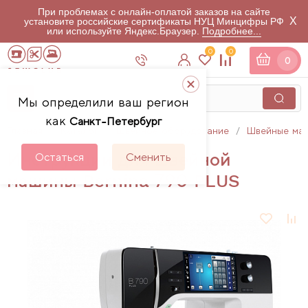
При проблемах с онлайн-оплатой заказов на сайте
X
установите российские сертификаты НУЦ Минцифры РФ
или используйте Яндекс.Браузер.
Подробнее...
0
0
0
Мы определили ваш регион
как
Санкт-Петербург
Главная
Каталог
Швейное оборудование
Швейные ма
Инструкции для швейной
Остаться
Сменить
машины Bernina 790 PLUS