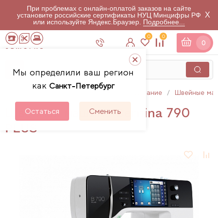
При проблемах с онлайн-оплатой заказов на сайте
X
установите российские сертификаты НУЦ Минцифры РФ
или используйте Яндекс.Браузер.
Подробнее...
0
0
0
Мы определили ваш регион
как
Санкт-Петербург
Главная
Каталог
Швейное оборудование
Швейные ма
Швейная машина Bernina 790
Остаться
Сменить
PLUS