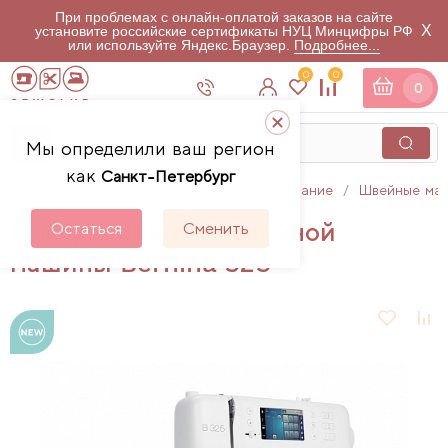
При проблемах с онлайн-оплатой заказов на сайте
X
установите российские сертификаты НУЦ Минцифры РФ
или используйте Яндекс.Браузер.
Подробнее...
0
0
0
Мы определили ваш регион
как
Санкт-Петербург
Главная
Каталог
Швейное оборудование
Швейные ма
Инструкции для швейной
Остаться
Сменить
машины Bernina 325