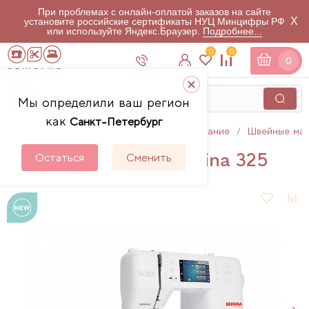
При проблемах с онлайн-оплатой заказов на сайте
X
установите российские сертификаты НУЦ Минцифры РФ
или используйте Яндекс.Браузер.
Подробнее...
0
0
0
Мы определили ваш регион
как
Санкт-Петербург
Главная
Каталог
Швейное оборудование
Швейные ма
Швейная машина Bernina 325
Остаться
Сменить