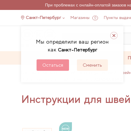
При проблемах с онлайн-оплатой заказов 
Санкт-Петербург
Магазины
Пункты выдач
0
Мы определили ваш регион
как
Санкт-Петербург
Каталог
Акции
П
Остаться
Сменить
Главная
Каталог
Швейное оборудование
Швей
Инструкции для швейной машины AURORA 8390
Инструкции для шве