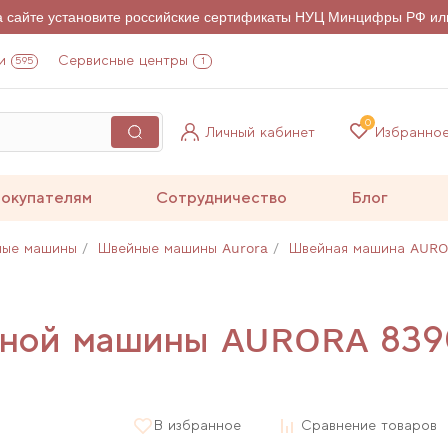
на сайте установите российские сертификаты НУЦ Минцифры РФ ил
и
Сервисные центры
595
1
0
Личный кабинет
Избранно
окупателям
Сотрудничество
Блог
ные машины
Швейные машины Aurora
Швейная машина AURO
йной машины AURORA 83
В избранное
Сравнение товаров