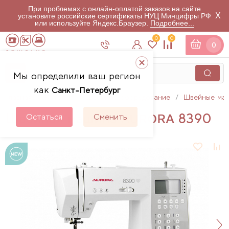
При проблемах с онлайн-оплатой заказов на сайте
X
установите российские сертификаты НУЦ Минцифры РФ
или используйте Яндекс.Браузер.
Подробнее...
0
0
0
Мы определили ваш регион
как
Санкт-Петербург
Главная
Каталог
Швейное оборудование
Швейные ма
Швейная машина AURORA 8390
Остаться
Сменить