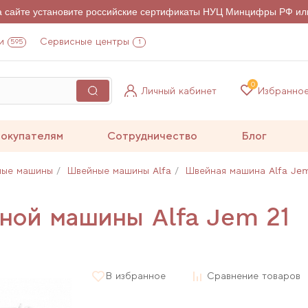
на сайте установите российские сертификаты НУЦ Минцифры РФ ил
и
Сервисные центры
595
1
0
Личный кабинет
Избранно
окупателям
Сотрудничество
Блог
ные машины
Швейные машины Alfa
Швейная машина Alfa Jem
ной машины Alfa Jem 21
В избранное
Сравнение товаров