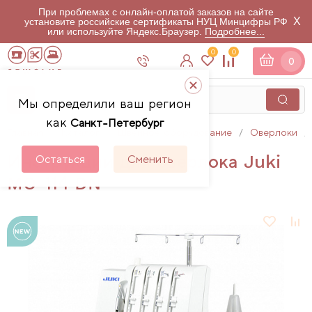
При проблемах с онлайн-оплатой заказов на сайте
X
установите российские сертификаты НУЦ Минцифры РФ
или используйте Яндекс.Браузер.
Подробнее...
0
0
0
Мы определили ваш регион
как
Санкт-Петербург
Главная
Каталог
Швейное оборудование
Оверлоки
Инструкции для оверлока Juki
Остаться
Сменить
MO-114 DN