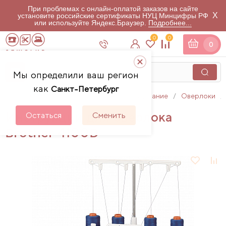
При проблемах с онлайн-оплатой заказов на сайте
X
установите российские сертификаты НУЦ Минцифры РФ
или используйте Яндекс.Браузер.
Подробнее...
0
0
0
Мы определили ваш регион
как
Санкт-Петербург
Главная
Каталог
Швейное оборудование
Оверлоки
Инструкции для оверлока
Остаться
Сменить
Brother 4100D