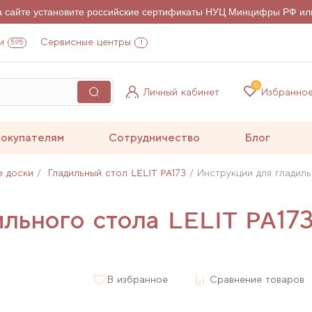
на сайте установите российские сертификаты НУЦ Минцифры РФ ил
и
Сервисные центры
595
1
0
Личный кабинет
Избранно
окупателям
Сотрудничество
Блог
е доски
Гладильный стол LELIT PA173
Инструкции для гладиль
льного стола LELIT PA17
В избранное
Сравнение товаров