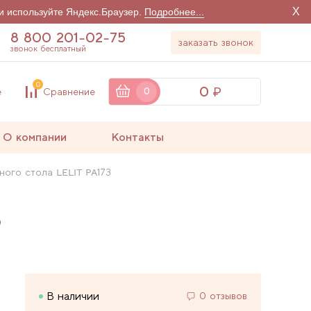
X
и используйте Яндекс.Браузер.
Подробнее...
8 800 201-02-75
заказать звонок
звонок бесплатный
0
0
е
Сравнение
0
О компании
Контакты
ного стола LELIT PA173
3
В наличии
0 отзывов