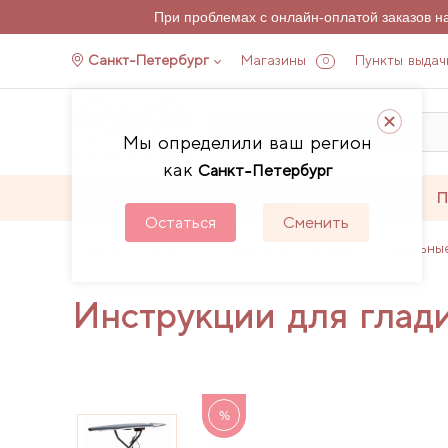
При проблемах с онлайн-оплатой заказов 
Санкт-Петербург
Магазины
Пункты выдач
0
Мы определили ваш регион
как
Санкт-Петербург
Каталог
Акции
П
Остаться
Сменить
Главная
Каталог
Гладильная техника
Гладильны
Инструкции для глади
%