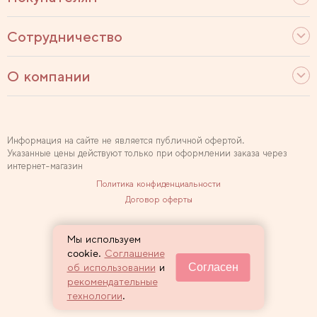
Сотрудничество
О компании
Информация на сайте не является публичной офертой.
Указанные цены действуют только при оформлении заказа через
интернет-магазин
Политика конфиденциальности
Договор оферты
Используем рекомендательные технологии
Мы используем
Карта сайта
cookie.
Соглашение
Согласен
об использовании
и
2007 — 2026 Sewclub
рекомендательные
технологии
.