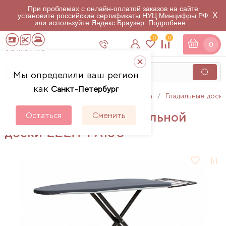
При проблемах с онлайн-оплатой заказов на сайте
X
установите российские сертификаты НУЦ Минцифры РФ
или используйте Яндекс.Браузер.
Подробнее...
0
0
0
Мы определили ваш регион
как
Санкт-Петербург
Главная
Каталог
Гладильная техника
Гладильные доск
Инструкции для гладильной
Остаться
Сменить
доски LELIT PA160