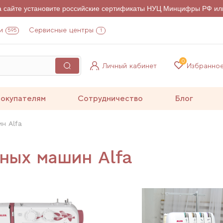
на сайте установите российские сертификаты НУЦ Минцифры РФ ил
и
Сервисные центры
595
1
0
Личный кабинет
Избранно
окупателям
Сотрудничество
Блог
н Alfa
ных машин Alfa