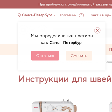
При проблемах с онлайн-оплатой заказов 
Санкт-Петербург
Магазины
Пункты выдач
0
Мы определили ваш регион
как
Санкт-Петербург
Каталог
Акции
П
Остаться
Сменить
Главная
Инструкции
Инструкции для швейных маши
Инструкции для швей