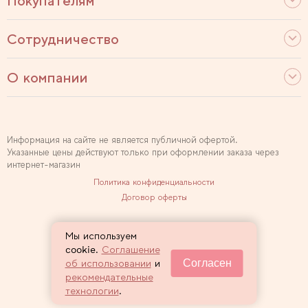
Покупателям
Сотрудничество
О компании
Информация на сайте не является публичной офертой.
Указанные цены действуют только при оформлении заказа через
интернет-магазин
Политика конфиденциальности
Договор оферты
Используем рекомендательные технологии
Мы используем
Карта сайта
cookie.
Соглашение
Согласен
об использовании
и
2007 — 2026 Sewclub
рекомендательные
технологии
.