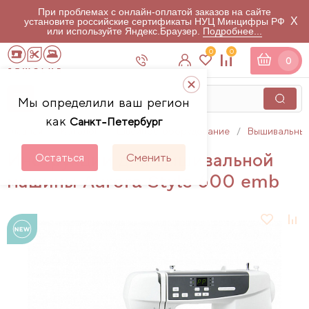
При проблемах с онлайн-оплатой заказов на сайте
X
установите российские сертификаты НУЦ Минцифры РФ
или используйте Яндекс.Браузер.
Подробнее...
0
0
0
Мы определили ваш регион
как
Санкт-Петербург
Главная
Каталог
Швейное оборудование
Вышивальны
Инструкции для вышивальной
Остаться
Сменить
машины Aurora Style 600 emb