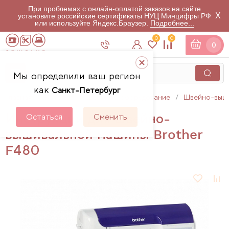
При проблемах с онлайн-оплатой заказов на сайте
X
установите российские сертификаты НУЦ Минцифры РФ
или используйте Яндекс.Браузер.
Подробнее...
0
0
0
Мы определили ваш регион
как
Санкт-Петербург
Главная
Каталог
Швейное оборудование
Швейно-выш
Инструкции для швейно-
Остаться
Сменить
вышивальной машины Brother
F480