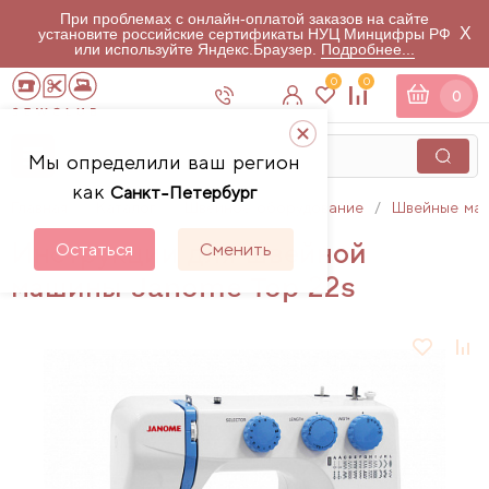
При проблемах с онлайн-оплатой заказов на сайте
X
установите российские сертификаты НУЦ Минцифры РФ
или используйте Яндекс.Браузер.
Подробнее...
0
0
0
Мы определили ваш регион
как
Санкт-Петербург
Главная
Каталог
Швейное оборудование
Швейные ма
Инструкции для швейной
Остаться
Сменить
машины Janome Top 22s