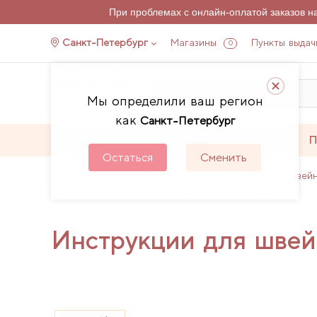
При проблемах с онлайн-оплатой заказов 
Санкт-Петербург
Магазины
Пункты выдач
0
Мы определили ваш регион
как
Санкт-Петербург
Каталог
Акции
П
Остаться
Сменить
Главная
Каталог
Швейное оборудование
Швей
Инструкции для швейной машины Janome Top 12
Инструкции для шве