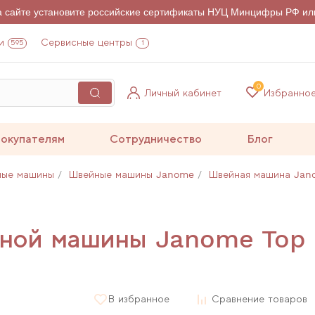
на сайте установите российские сертификаты НУЦ Минцифры РФ ил
и
Сервисные центры
595
1
0
Личный кабинет
Избранно
окупателям
Сотрудничество
Блог
ные машины
Швейные машины Janome
Швейная машина Jano
йной машины Janome Top 
В избранное
Сравнение товаров