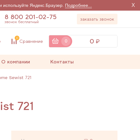
X
и используйте Яндекс.Браузер.
Подробнее...
8 800 201-02-75
заказать звонок
звонок бесплатный
0
0
е
Сравнение
0
О компании
Контакты
me Sewist 721
st 721