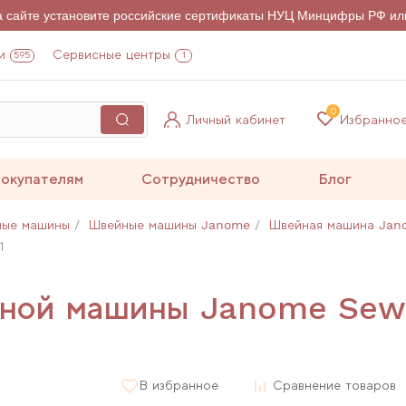
на сайте установите российские сертификаты НУЦ Минцифры РФ ил
и
Сервисные центры
595
1
0
Личный кабинет
Избранно
окупателям
Сотрудничество
Блог
ные машины
Швейные машины Janome
Швейная машина Jano
1
йной машины Janome Sewi
В избранное
Сравнение товаров