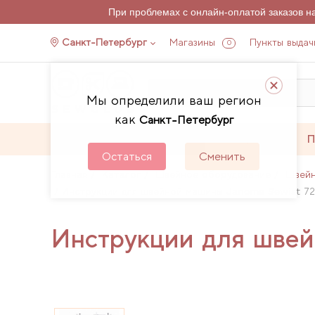
При проблемах с онлайн-оплатой заказов 
Санкт-Петербург
Магазины
Пункты выдач
0
Мы определили ваш регион
как
Санкт-Петербург
Каталог
Акции
П
Остаться
Сменить
Главная
Каталог
Швейное оборудование
Швей
Инструкции для швейной машины Janome Sewist 72
Инструкции для шве