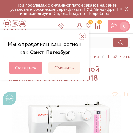
При проблемах с онлайн-оплатой заказов на сайте
X
установите российские сертификаты НУЦ Минцифры РФ
или используйте Яндекс.Браузер.
Подробнее...
0
0
0
Мы определили ваш регион
как
Санкт-Петербург
Главная
Каталог
Швейное оборудование
Швейные ма
Инструкции для швейной
Остаться
Сменить
машины JANOME RT 1018