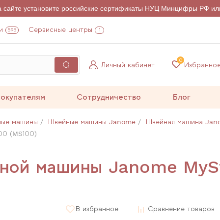
на сайте установите российские сертификаты НУЦ Минцифры РФ ил
и
Сервисные центры
595
1
0
Личный кабинет
Избранно
окупателям
Сотрудничество
Блог
ные машины
Швейные машины Janome
Швейная машина Jano
00 (MS100)
йной машины Janome MySt
В избранное
Сравнение товаров