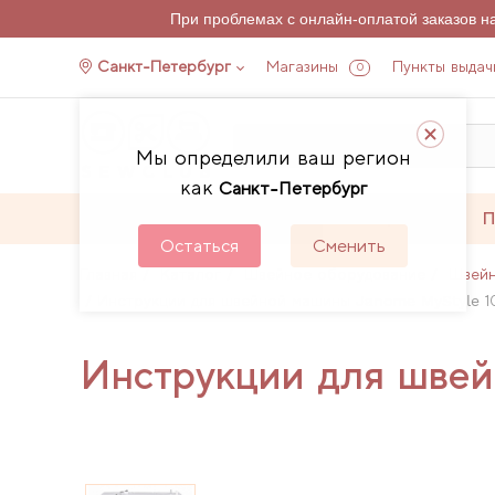
При проблемах с онлайн-оплатой заказов 
Санкт-Петербург
Магазины
Пункты выдач
0
Мы определили ваш регион
как
Санкт-Петербург
Каталог
Акции
П
Остаться
Сменить
Главная
Каталог
Швейное оборудование
Швей
Инструкции для швейной машины Janome MyStyle 1
Инструкции для шве