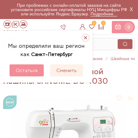
При проблемах с онлайн-оплатой заказов на сайте
X
установите российские сертификаты НУЦ Минцифры РФ
или используйте Яндекс.Браузер.
Подробнее...
0
0
0
Мы определили ваш регион
как
Санкт-Петербург
Главная
Каталог
Швейное оборудование
Швейные ма
Инструкции для швейной
Остаться
Сменить
машины JANOME DC 4030