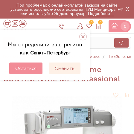
При проблемах с онлайн-оплатой заказов на сайте
X
установите российские сертификаты НУЦ Минцифры РФ
или используйте Яндекс.Браузер.
Подробнее...
0
0
0
Мы определили ваш регион
как
Санкт-Петербург
Главная
Каталог
Швейное оборудование
Швейные ма
Швейная машина Janome
Остаться
Сменить
CONTINENTAL M7 Professional