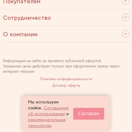
Покупателям
Сотрудничество
О компании
Информация на сайте не является публичной офертой.
Указанные цены действуют только при оформлении заказа через
интернет-магазин
Политика конфиденциальности
Договор оферты
Используем рекомендательные технологии
Мы используем
Карта сайта
cookie.
Соглашение
Согласен
об использовании
и
2007 — 2026 Sewclub
рекомендательные
технологии
.