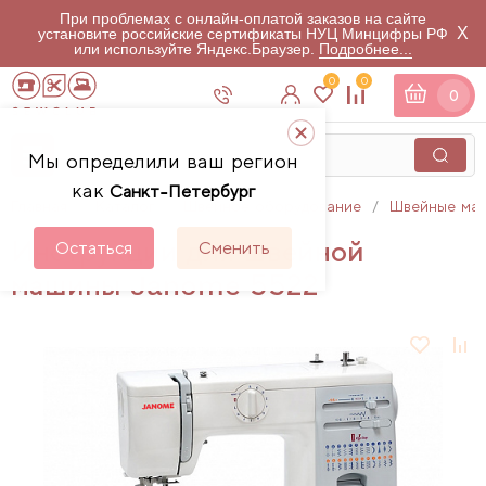
При проблемах с онлайн-оплатой заказов на сайте
X
установите российские сертификаты НУЦ Минцифры РФ
или используйте Яндекс.Браузер.
Подробнее...
0
0
0
Мы определили ваш регион
как
Санкт-Петербург
Главная
Каталог
Швейное оборудование
Швейные ма
Инструкции для швейной
Остаться
Сменить
машины Janome 5522