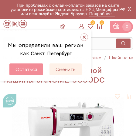
При проблемах с онлайн-оплатой заказов на сайте
X
установите российские сертификаты НУЦ Минцифры РФ
или используйте Яндекс.Браузер.
Подробнее...
0
0
0
Мы определили ваш регион
как
Санкт-Петербург
Главная
Каталог
Швейное оборудование
Швейные ма
Инструкции для швейной
Остаться
Сменить
машины JANOME 5060DC