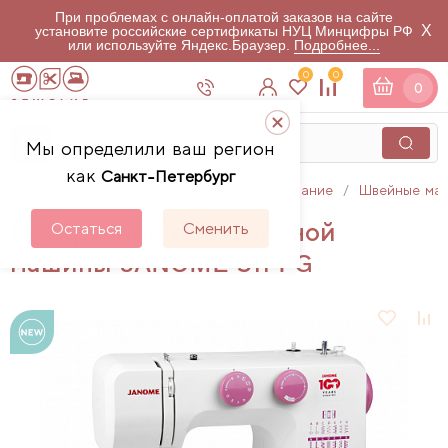
При проблемах с онлайн-оплатой заказов на сайте
X
установите российские сертификаты НУЦ Минцифры РФ
или используйте Яндекс.Браузер.
Подробнее...
0
0
0
Мы определили ваш регион
как
Санкт-Петербург
Главная
Каталог
Швейное оборудование
Швейные ма
Инструкции для швейной
Остаться
Сменить
машины JANOME 311 PG